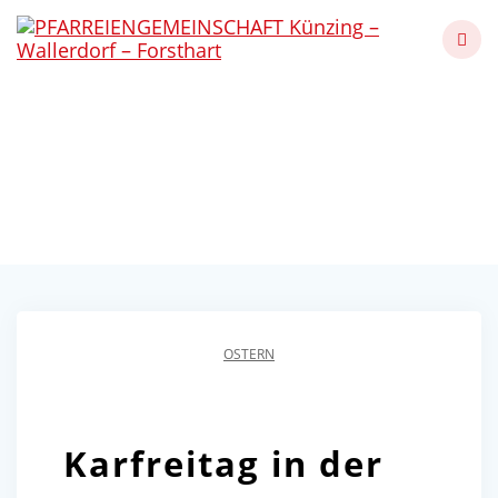
Skip
to
content
Karfreitag in der
katholischen Kirche
Künzing - Wallerdorf - Forsthart
OSTERN
Karfreitag in der