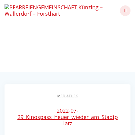
Skip
to
content
Kinospaß heuer wieder
am Stadtplatz
Künzing - Wallerdorf - Forsthart
MEDIATHEK
2022-07-
29_Kinospass_heuer_wieder_am_Stadtp
latz