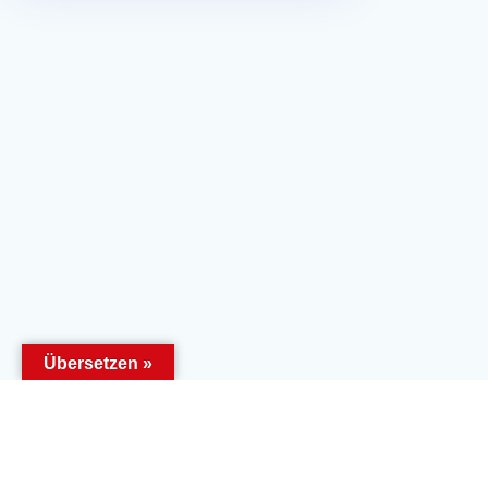
Übersetzen »
Öffnungszeiten:
Copyrig
Mittwoch
Powere
08.30 Uhr – 11.30 Uhr