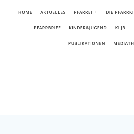
HOME
AKTUELLES
PFARREI
DIE PFARRK
PFARRBRIEF
KINDER&JUGEND
KLJB
PUBLIKATIONEN
MEDIAT
enausstellung in Malt
Künzing - Wallerdorf - Forsthart