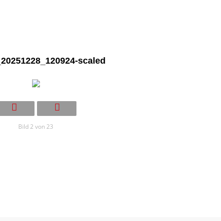
20251228_120924-scaled
Bild 2 von 23