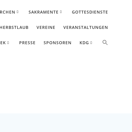
IRCHEN
SAKRAMENTE
GOTTESDIENSTE
HERBSTLAUB
VEREINE
VERANSTALTUNGEN
HEK
PRESSE
SPONSOREN
KDG
h Altötting