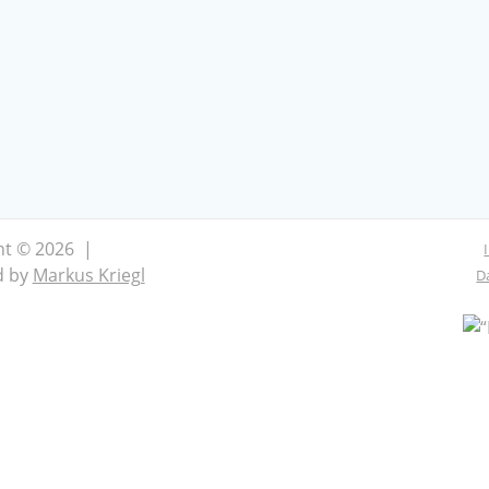
ht © 2026 |
d by
Markus Kriegl
D