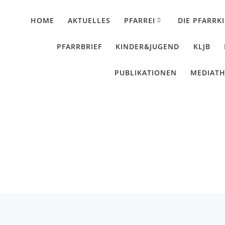
HOME
AKTUELLES
PFARREI
DIE PFARRK
PFARRBRIEF
KINDER&JUGEND
KLJB
PUBLIKATIONEN
MEDIAT
Herbstlaub: Fahrt nac
Künzing - Wallerdorf - Forsthart