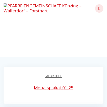
Skip
to
content
Künzinger Herbstlaub –
Neujahr 25
Künzing - Wallerdorf - Forsthart
MEDIATHEK
Monatsplakat 01-25