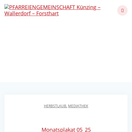
Skip
to
content
Maiandacht in
Obernberg am
14.05.2025
Künzing - Wallerdorf - Forsthart
HERBSTLAUB
,
MEDIATHEK
Monatsplakat 05_25