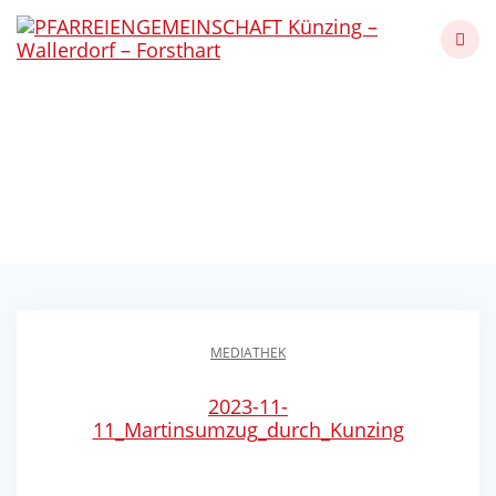
Skip
to
content
Martinsumzug durch
Künzing
Künzing - Wallerdorf - Forsthart
MEDIATHEK
2023-11-
11_Martinsumzug_durch_Kunzing