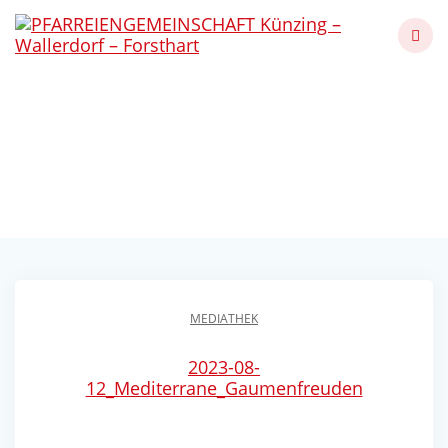
Skip
to
content
Mediterrane
Gaumenfreuden 23
Künzing - Wallerdorf - Forsthart
MEDIATHEK
2023-08-
12_Mediterrane_Gaumenfreuden