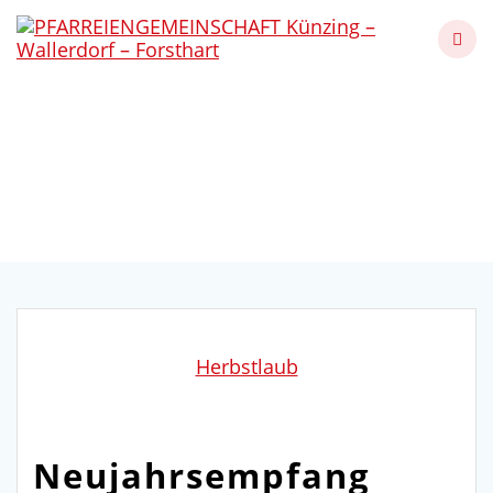
Skip
to
content
Neujahrsempfang beim
Künzinger Herbstlaub
Künzing - Wallerdorf - Forsthart
Herbstlaub
Neujahrsempfang