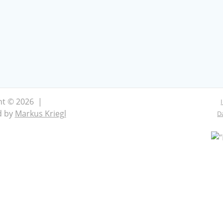
ht © 2026 |
d by
Markus Kriegl
D