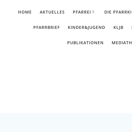
HOME
AKTUELLES
PFARREI
DIE PFARRK
PFARRBRIEF
KINDER&JUGEND
KLJB
PUBLIKATIONEN
MEDIAT
-Spektakel im Weihn
Künzing - Wallerdorf - Forsthart