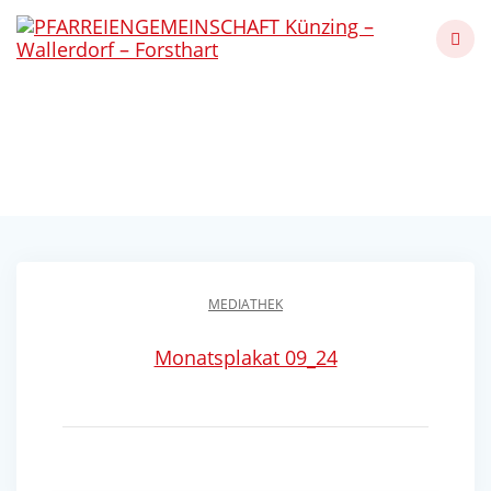
Skip
to
content
Oktoberfest in Künzing
Künzing - Wallerdorf - Forsthart
MEDIATHEK
Monatsplakat 09_24