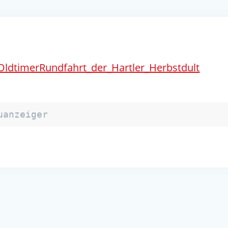
OldtimerRundfahrt_der_Hartler_Herbstdult
uanzeiger