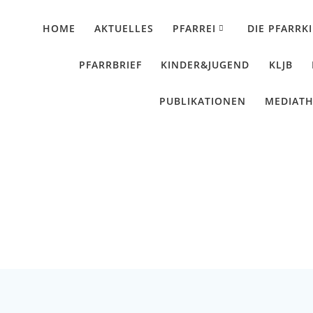
HOME
AKTUELLES
PFARREI
DIE PFARRK
PFARRBRIEF
KINDER&JUGEND
KLJB
PUBLIKATIONEN
MEDIAT
undfahrt der Hartler
Künzing - Wallerdorf - Forsthart