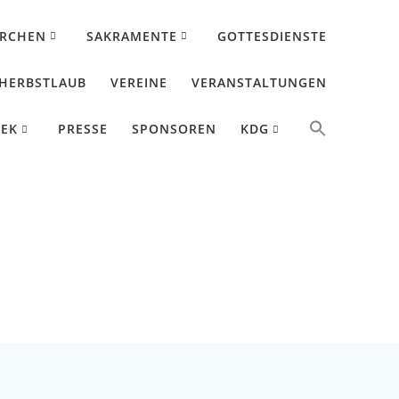
IRCHEN
SAKRAMENTE
GOTTESDIENSTE
HERBSTLAUB
VEREINE
VERANSTALTUNGEN
HEK
PRESSE
SPONSOREN
KDG
 Herbstdult