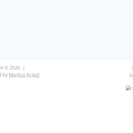
ht © 2026 |
d by
Markus Kriegl
D