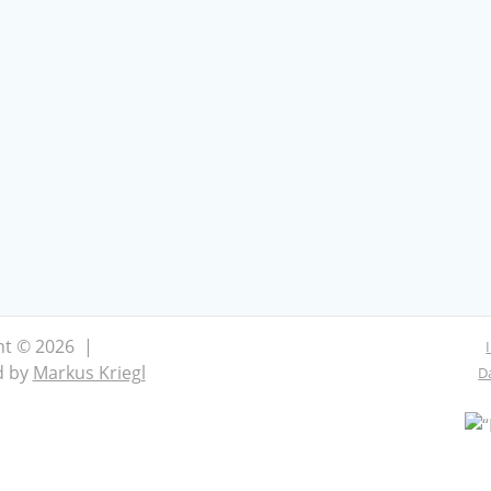
ht © 2026 |
d by
Markus Kriegl
D