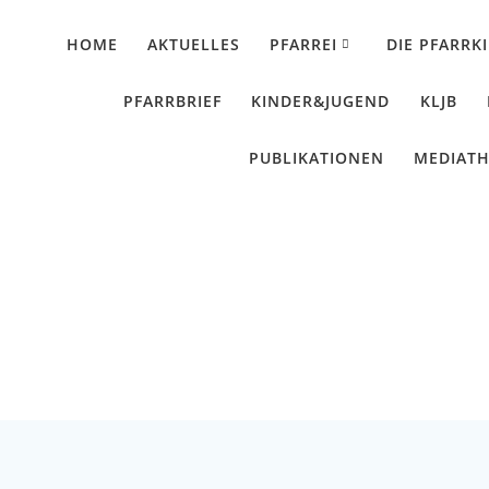
HOME
AKTUELLES
PFARREI
DIE PFARRK
PFARRBRIEF
KINDER&JUGEND
KLJB
PUBLIKATIONEN
MEDIAT
Pfarrbrief 12 2025
Künzing - Wallerdorf - Forsthart