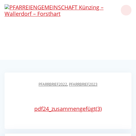
Skip
to
content
Pfarrbrief 12/22-01/23
Künzing - Wallerdorf - Forsthart
PFARRBRIEF2022
,
PFARRBRIEF2023
pdf24_zusammengefügt(3)