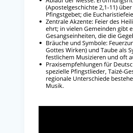
Ablauf der Messe: Eröffnungsri
(Apostelgeschichte 2,1‑11) üb
Pfingstgebet; die Eucharistiefei
Zentrale Akzente: Feier des Hei
ehrt; in vielen Gemeinden gibt
Gesangseinheiten, die die Gege
Bräuche und Symbole: Feuerzun
Gottes Wirken) und Taube als Sy
festlichem Musizieren und oft 
Praxisempfehlungen für Deuts
spezielle Pfingstlieder, Taizé-
regionale Unterschiede bestehe
Musik.