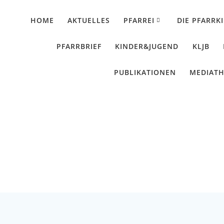
HOME
AKTUELLES
PFARREI
DIE PFARRK
PFARRBRIEF
KINDER&JUGEND
KLJB
PUBLIKATIONEN
MEDIAT
Pfingsten 2026
Künzing - Wallerdorf - Forsthart