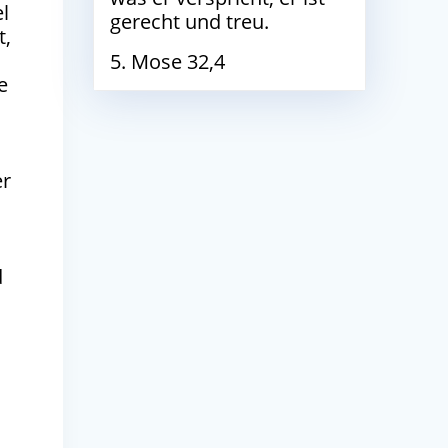
l
gerecht und treu.
t,
5. Mose 32,4
e
er
d