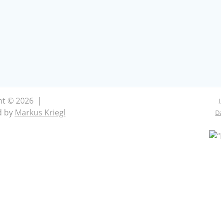
ht © 2026 |
d by
Markus Kriegl
D