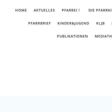
HOME
AKTUELLES
PFARREI
DIE PFARRK
PFARRBRIEF
KINDER&JUGEND
KLJB
PUBLIKATIONEN
MEDIAT
Geschichte über Fre
Künzing - Wallerdorf - Forsthart