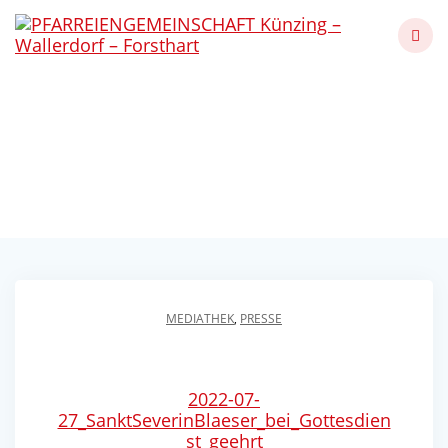
Skip
to
content
Sankt-Severin-Bläser
bei Gottesdienst geehrt
Künzing - Wallerdorf - Forsthart
MEDIATHEK
,
PRESSE
2022-07-
27_SanktSeverinBlaeser_bei_Gottesdien
st_geehrt