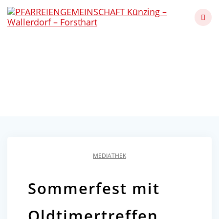
Skip
to
content
Sommerfest mit
Oldtimertreffen 2023
Künzing - Wallerdorf - Forsthart
MEDIATHEK
Sommerfest mit
Oldtimertreffen