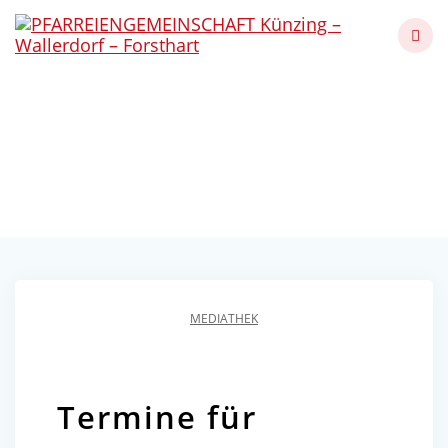
Skip
to
content
Termine für
Erntedankfeiern 2025
Künzing - Wallerdorf - Forsthart
MEDIATHEK
Termine für