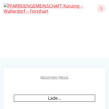
Skip
to
content
Vorweihnachtliche
Stimmung im Rosenium
Künzing - Wallerdorf - Forsthart
MEDIATHEK
,
PRESSE
Lade...