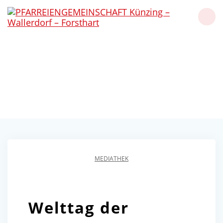
Skip
to
content
Welttag der Höflichkeit
2025
Künzing - Wallerdorf - Forsthart
MEDIATHEK
Welttag der