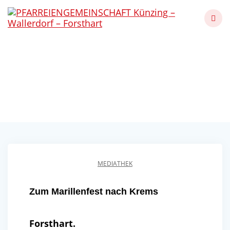
Skip
to
content
Zum Marillenfest nach
Krems
Künzing - Wallerdorf - Forsthart
MEDIATHEK
Zum Marillenfest nach Krems
Forsthart.