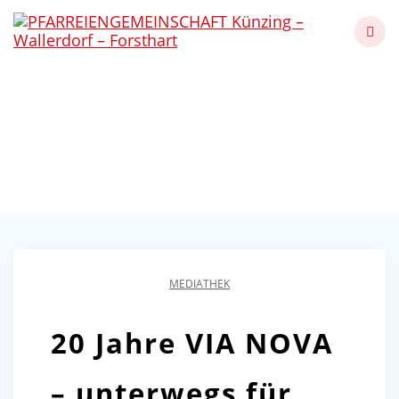
Skip
to
content
20 Jahre VIA NOVA –
2025
Künzing - Wallerdorf - Forsthart
MEDIATHEK
20 Jahre VIA NOVA
– unterwegs für