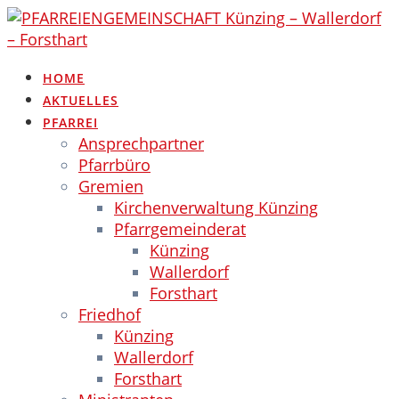
Skip
to
content
HOME
AKTUELLES
PFARREI
Ansprechpartner
Pfarrbüro
Gremien
Kirchenverwaltung Künzing
Pfarrgemeinderat
Künzing
Wallerdorf
Forsthart
Friedhof
Künzing
Wallerdorf
Forsthart