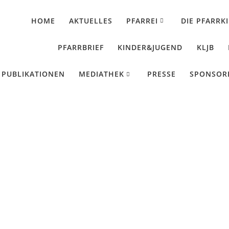
HOME
AKTUELLES
PFARREI
DIE PFARRK
PFARRBRIEF
KINDER&JUGEND
KLJB
PUBLIKATIONEN
MEDIATHEK
PRESSE
SPONSOR
e siegt immer über 