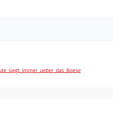
Künzing - Wallerdorf - Forsthart
ute_siegt_immer_ueber_das_Boese