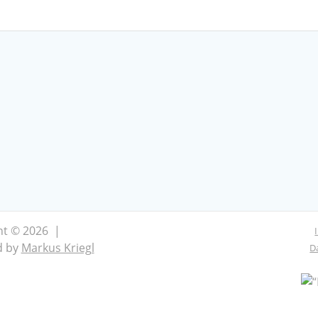
ht © 2026 |
d by
Markus Kriegl
D