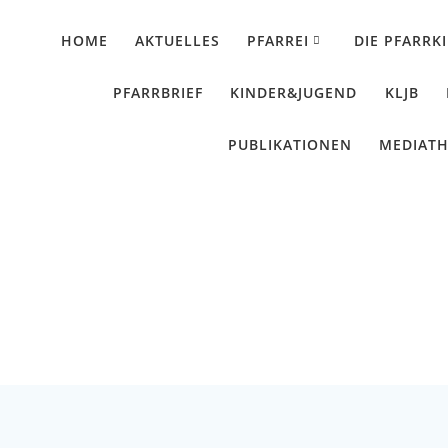
HOME
AKTUELLES
PFARREI
DIE PFARRK
PFARRBRIEF
KINDER&JUGEND
KLJB
PUBLIKATIONEN
MEDIAT
ebische Oldtimerfreu
Künzing - Wallerdorf - Forsthart