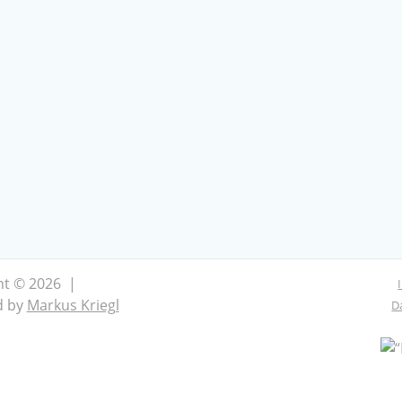
ht © 2026 |
d by
Markus Kriegl
D