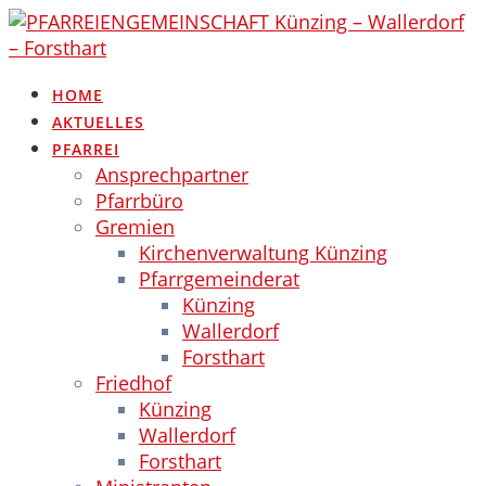
Skip
to
content
HOME
AKTUELLES
PFARREI
Ansprechpartner
Pfarrbüro
Gremien
Kirchenverwaltung Künzing
Pfarrgemeinderat
Künzing
Wallerdorf
Forsthart
Friedhof
Künzing
Wallerdorf
Forsthart