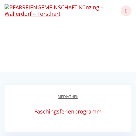
Skip
to
content
Faschingsferienprogram
m 2022
Künzing - Wallerdorf - Forsthart
MEDIATHEK
Faschingsferienprogramm