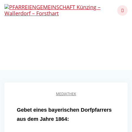
Skip
to
content
Gebet eines
bayerischen Dorfpfarrers
Künzing - Wallerdorf - Forsthart
MEDIATHEK
Gebet eines bayerischen Dorfpfarrers
aus dem Jahre 1864: