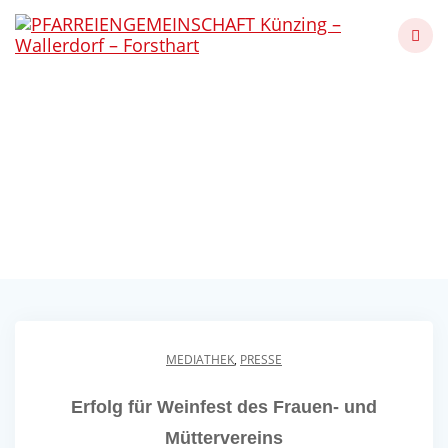
Skip
to
content
Erfolg für Weinfest des
Frauen- und
Müttervereins
Künzing - Wallerdorf - Forsthart
MEDIATHEK
,
PRESSE
Erfolg für Weinfest des Frauen- und
Müttervereins