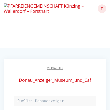
Skip
to
content
Museum und Café
Künzing - Wallerdorf - Forsthart
MEDIATHEK
Donau_Anzeiger_Museum_und_Caf
Quelle: Donauanzeiger