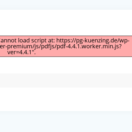
Cannot load script at: https://pg-kuenzing.de/wp-
-premium/js/pdfjs/pdf-4.4.1.worker.min.js?
ver=4.4.1".