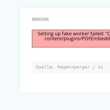
MEDIATHEK
Setting up fake worker failed: "
content/plugins/PDFEmbedder
Quelle: Regensperger / oz