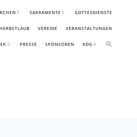
IRCHEN
SAKRAMENTE
GOTTESDIENSTE
HERBSTLAUB
VEREINE
VERANSTALTUNGEN
HEK
PRESSE
SPONSOREN
KDG
es Zorg 24