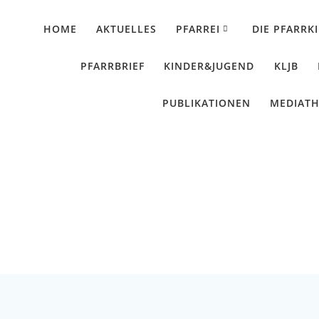
HOME
AKTUELLES
PFARREI
DIE PFARRK
PFARRBRIEF
KINDER&JUGEND
KLJB
PUBLIKATIONEN
MEDIAT
r Engel und Mächte d
Künzing - Wallerdorf - Forsthart