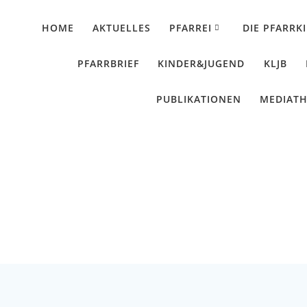
HOME
AKTUELLES
PFARREI
DIE PFARRK
PFARRBRIEF
KINDER&JUGEND
KLJB
PUBLIKATIONEN
MEDIAT
weihnacht Forsthart
Künzing - Wallerdorf - Forsthart