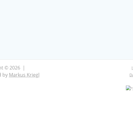
ht © 2026 |
d by
Markus Kriegl
D