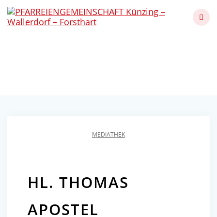
Skip
to
content
HL. THOMAS APOSTEL
Künzing - Wallerdorf - Forsthart
MEDIATHEK
HL. THOMAS
APOSTEL