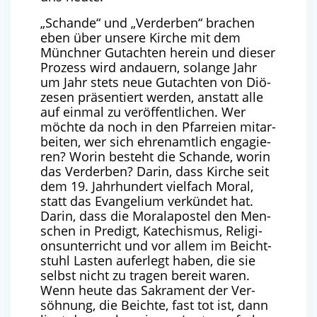
„
Schan­de“ und ​
„
Ver­der­ben“ bra­chen
eben über unse­re Kir­che mit dem
Münch­ner Gut­ach­ten her­ein und die­ser
Pro­zess wird andau­ern, solan­ge Jahr
um Jahr stets neue Gut­ach­ten von Diö­
ze­sen prä­sen­tiert wer­den, anstatt alle
auf ein­mal zu ver­öf­fent­li­chen. Wer
möch­te da noch in den Pfar­rei­en mit­ar­
bei­ten, wer sich ehren­amt­lich enga­gie­
ren? Wor­in besteht die Schan­de, wor­in
das Ver­der­ben? Dar­in, dass Kir­che seit
dem
19
. Jahr­hun­dert viel­fach Moral,
statt das Evan­ge­li­um ver­kün­det hat.
Dar­in, dass die Moral­apos­tel den Men­
schen in Pre­digt, Kate­chis­mus, Reli­gi­
ons­un­ter­richt und vor allem im Beicht­
stuhl Las­ten auf­er­legt haben, die sie
selbst nicht zu tra­gen bereit waren.
Wenn heu­te das Sakra­ment der Ver­
söh­nung, die Beich­te, fast tot ist, dann