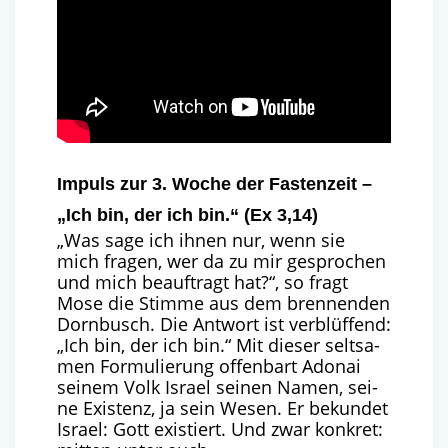
Impuls zur 3. Woche der Fastenzeit –
„Ich bin, der ich bin.“ (Ex 3,14)
„
Was sage ich ihnen nur, wenn sie
mich fra­gen, wer da zu mir gespro­chen
und mich beauf­tragt hat?“, so fragt
Mose die Stim­me aus dem bren­nen­den
Dorn­busch. Die Ant­wort ist ver­blüf­fend:
„
Ich bin, der ich bin.“ Mit die­ser selt­sa­
men For­mu­lie­rung offen­bart Adonai
sei­nem Volk Isra­el sei­nen Namen, sei­
ne Exis­tenz, ja sein Wesen. Er bekun­det
Isra­el: Gott exis­tiert. Und zwar kon­kret: