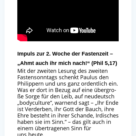
Impuls zur 2. Woche der Fastenzeit –
„Ahmt auch ihr mich nach!“ (Phil 5,17)
Mit der zwei­ten Lesung des zwei­ten
Fas­ten­sonn­tags schenkt Pau­lus den
Phil­ip­pern und uns ganz ordent­lich ein.
Was er dort in Bezug auf eine über­gro­
ße Sor­ge für den Leib, auf neu­deutsch ​
„
body­cul­tu­re“, war­nend sagt – ​
„
Ihr Ende
ist Ver­der­ben, ihr Gott der Bauch, ihre
Ehre besteht in ihrer Schan­de, Irdi­sches
haben sie im Sinn.“ – das gilt auch in
einem über­tra­ge­nen Sinn für
uns heute.