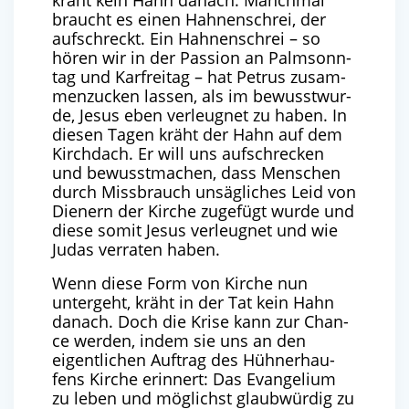
kräht kein Hahn danach. Manch­mal
braucht es einen Hah­nen­schrei, der
auf­schreckt. Ein Hah­nen­schrei – so
hören wir in der Pas­si­on an Palm­sonn­
tag und Kar­frei­tag – hat Petrus zusam­
men­zu­cken las­sen, als im bewusst­wur­
de, Jesus eben ver­leug­net zu haben. In
die­sen Tagen kräht der Hahn auf dem
Kirch­dach. Er will uns auf­schre­cken
und bewusst­ma­chen, dass Men­schen
durch Miss­brauch unsäg­li­ches Leid von
Die­nern der Kir­che zuge­fügt wur­de und
die­se somit Jesus ver­leug­net und wie
Judas ver­ra­ten haben.
Wenn die­se Form von Kir­che nun
unter­geht, kräht in der Tat kein Hahn
danach. Doch die Kri­se kann zur Chan­
ce wer­den, indem sie uns an den
eigent­li­chen Auf­trag des Hüh­ner­hau­
fens Kir­che erin­nert: Das Evan­ge­li­um
zu leben und mög­lichst glaub­wür­dig zu