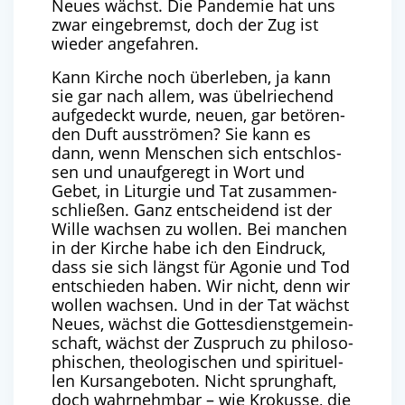
Neu­es wächst. Die Pan­de­mie hat uns
zwar ein­ge­bremst, doch der Zug ist
wie­der angefahren.
Kann Kir­che noch über­le­ben, ja kann
sie gar nach allem, was übel­rie­chend
auf­ge­deckt wur­de, neu­en, gar betö­ren­
den Duft aus­strö­men? Sie kann es
dann, wenn Men­schen sich ent­schlos­
sen und unauf­ge­regt in Wort und
Gebet, in Lit­ur­gie und Tat zusam­men­
schlie­ßen. Ganz ent­schei­dend ist der
Wil­le wach­sen zu wol­len. Bei man­chen
in der Kir­che habe ich den Ein­druck,
dass sie sich längst für Ago­nie und Tod
ent­schie­den haben. Wir nicht, denn wir
wol­len wach­sen. Und in der Tat wächst
Neu­es, wächst die Got­tes­dienst­ge­mein­
schaft, wächst der Zuspruch zu phi­lo­so­
phi­schen, theo­lo­gi­schen und spi­ri­tu­el­
len Kurs­an­ge­bo­ten. Nicht sprung­haft,
doch wahr­nehm­bar – wie Kro­kus­se, die