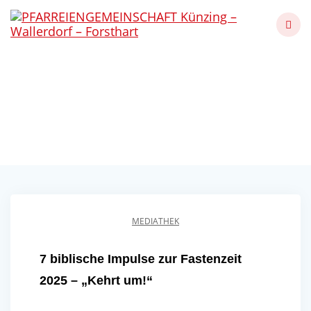
Skip
to
content
Impulse zur Fastenzeit
2025 – „Kehrt um!“
Künzing - Wallerdorf - Forsthart
MEDIATHEK
7 biblische Impulse zur Fastenzeit
2025 – „Kehrt um!“