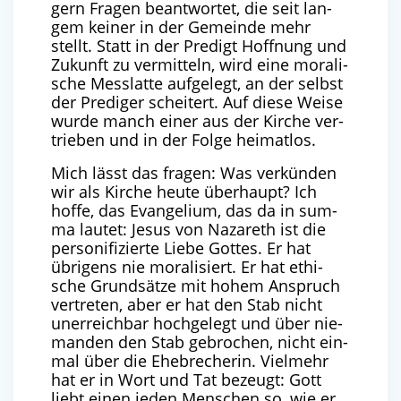
gern Fra­gen beant­wor­tet, die seit lan­
gem kei­ner in der Gemein­de mehr
stellt. Statt in der Pre­digt Hoff­nung und
Zukunft zu ver­mit­teln, wird eine mora­li­
sche Mess­lat­te auf­ge­legt, an der selbst
der Pre­di­ger schei­tert. Auf die­se Wei­se
wur­de manch einer aus der Kir­che ver­
trie­ben und in der Fol­ge heimatlos.
Mich lässt das fra­gen: Was ver­kün­den
wir als Kir­che heu­te über­haupt? Ich
hof­fe, das Evan­ge­li­um, das da in sum­
ma lau­tet: Jesus von Naza­reth ist die
per­so­ni­fi­zier­te Lie­be Got­tes. Er hat
übri­gens nie mora­li­siert. Er hat ethi­
sche Grund­sät­ze mit hohem Anspruch
ver­tre­ten, aber er hat den Stab nicht
uner­reich­bar hoch­ge­legt und über nie­
man­den den Stab gebro­chen, nicht ein­
mal über die Ehe­bre­che­rin. Viel­mehr
hat er in Wort und Tat bezeugt: Gott
liebt einen jeden Men­schen so, wie er