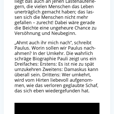
liegt das auch an jenen Las­ten­auf­er­le­
gern, die vie­len Men­schen das Leben
uner­träg­lich gemacht haben; das las­
sen sich die Men­schen nicht mehr
gefal­len – zurecht! Dabei wäre gera­de
die Beich­te eine unge­heu­re Chan­ce zu
Ver­söh­nung und Neubeginn.
„
Ahmt auch ihr mich nach“, schreibt
Pau­lus. Wor­in sol­len wir Pau­lus nach­
ah­men? In der Umkehr. Die wahr­lich
schrä­ge Bio­gra­phie Pau­li zeigt uns ein
Drei­fa­ches: Ers­tens: Es ist nie zu spät
umzu­keh­ren Zwei­tens: Damas­kus kann
über­all sein. Drit­tens: Wer umkehrt,
wird vom Hir­ten lie­be­voll auf­ge­nom­
men, wie das ver­lo­ren geglaub­te Schaf,
das sich eben wie­der­ge­fun­den hat.