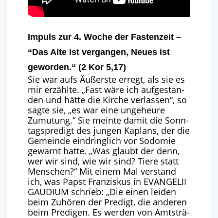
Impuls zur 4. Woche der Fastenzeit –
“Das Alte ist vergangen, Neues ist
geworden.“ (2 Kor 5,17)
Sie war aufs Äußers­te erregt, als sie es
mir erzähl­te. ​
„
Fast wäre ich auf­ge­stan­
den und hät­te die Kir­che ver­las­sen“, so
sag­te sie, ​
„
es war eine unge­heu­re
Zumu­tung.“ Sie mein­te damit die Sonn­
tags­pre­digt des jun­gen Kaplans, der die
Gemein­de ein­dring­lich vor Sodo­mie
gewarnt hat­te. ​
„
Was glaubt der denn,
wer wir sind, wie wir sind? Tie­re statt
Men­schen?“ Mit einem Mal ver­stand
ich, was Papst Fran­zis­kus in
EVAN­GE­LII
GAU­DI­UM
schrieb: ​
„
Die einen lei­den
beim Zuhö­ren der Pre­digt, die ande­ren
beim Pre­di­gen. Es wer­den von Amts­trä­