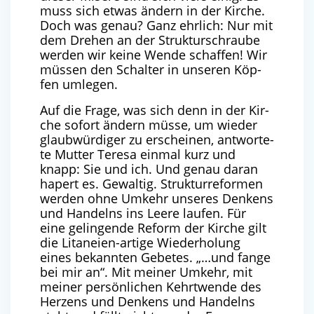
muss sich etwas ändern in der Kir­che.
Doch was genau? Ganz ehr­lich: Nur mit
dem Dre­hen an der Struk­tur­schrau­be
wer­den wir kei­ne Wen­de schaf­fen! Wir
müs­sen den Schal­ter in unse­ren Köp­
fen umlegen.
Auf die Fra­ge, was sich denn in der Kir­
che sofort ändern müs­se, um wie­der
glaub­wür­di­ger zu erschei­nen, ant­wor­te­
te Mut­ter Tere­sa ein­mal kurz und
knapp: Sie und ich. Und genau dar­an
hapert es. Gewal­tig. Struk­tur­re­for­men
wer­den ohne Umkehr unse­res Den­kens
und Han­delns ins Lee­re lau­fen. Für
eine gelin­gen­de Reform der Kir­che gilt
die Lita­nei­en-arti­ge Wie­der­ho­lung
eines bekann­ten Gebe­tes. „…und fan­ge
bei mir an“. Mit mei­ner Umkehr, mit
mei­ner per­sön­li­chen Kehrt­wen­de des
Her­zens und Den­kens und Han­delns