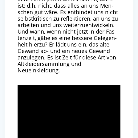
ist; d.h. nicht, dass alles an uns Men­
schen gut wäre. Es ent­bin­det uns nicht
selbst­kri­tisch zu reflek­tie­ren, an uns zu
arbei­ten und uns wei­ter­zu­ent­wi­ckeln.
Und wann, wenn nicht jetzt in der Fas­
ten­zeit, gäbe es eine bes­se­re Gele­gen­
heit hier­zu? Er lädt uns ein, das alte
Gewand ab- und ein neu­es Gewand
anzu­le­gen. Es ist Zeit für die­se Art von
Alt­klei­der­samm­lung und
Neueinkleidung.