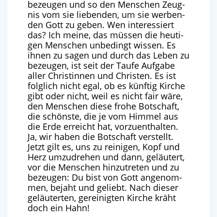
bezeu­gen und so den Men­schen Zeug­
nis vom sie lie­ben­den, um sie wer­ben­
den Gott zu geben. Wen inter­es­siert
das? Ich mei­ne, das müs­sen die heu­ti­
gen Men­schen unbe­dingt wis­sen. Es
ihnen zu sagen und durch das Leben zu
bezeu­gen, ist seit der Tau­fe Auf­ga­be
aller Chris­tin­nen und Chris­ten. Es ist
folg­lich nicht egal, ob es künf­tig Kir­che
gibt oder nicht, weil es nicht fair wäre,
den Men­schen die­se fro­he Bot­schaft,
die schöns­te, die je vom Him­mel aus
die Erde erreicht hat, vor­zu­ent­hal­ten.
Ja, wir haben die Bot­schaft ver­stellt.
Jetzt gilt es, uns zu rei­ni­gen, Kopf und
Herz umzu­dre­hen und dann, geläu­tert,
vor die Men­schen hin­zu­tre­ten und zu
bezeu­gen: Du bist von Gott ange­nom­
men, bejaht und geliebt. Nach die­ser
geläu­ter­ten, gerei­nig­ten Kir­che kräht
doch ein Hahn!