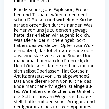
mit­ten unter euch.
Eine Mischung aus Explo­si­on, Erd­be­
ben und Tsu­na­mi wütet in den deut­
schen Diö­ze­sen und wir­belt die Kir­che
gera­de ordent­lich durch­ein­an­der. Was
kei­ner von uns je zu den­ken gewagt
hät­te, das erle­ben wir augen­blick­lich.
Was Die­ner der Kir­che ein­ge­brockt
haben, das wur­de den Opfern zur Wür­
ge­mahl­zeit, das löf­feln wir gera­de eben
aus: eine stark ver­sal­ze­ne Sup­pe. Und
manch­mal hat man den Ein­druck, der
Herr hät­te sei­ne Kir­che und uns mit ihr,
sich selbst über­las­sen. Hat Gott sein
Ant­litz ent­setzt von uns abge­wen­det?
Das Ende die­ser Form von Kir­che, das
Ende man­cher Pri­vi­le­gi­en ist ein­ge­läu­
tet. Wir haben die Zei­chen der Umkehr,
die Gott für uns am Weges­rand auf­ge­
stellt hat­te, mit deut­scher Arro­ganz und
der Igno­ranz eines rie­si­gen Appa­ra­tes