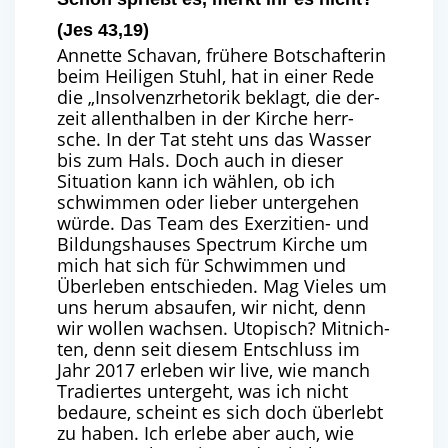
(Jes 43,19)
Annet­te Scha­van, frü­he­re Bot­schaf­te­rin
beim Hei­li­gen Stuhl, hat in einer Rede
die ​
„
Insol­venz­rhe­to­rik beklagt, die der­
zeit allent­hal­ben in der Kir­che herr­
sche. In der Tat steht uns das Was­ser
bis zum Hals. Doch auch in die­ser
Situa­ti­on kann ich wäh­len, ob ich
schwim­men oder lie­ber unter­ge­hen
wür­de. Das Team des Exer­zi­ti­en- und
Bil­dungs­hau­ses Spec­trum Kir­che um
mich hat sich für Schwim­men und
Über­le­ben ent­schie­den. Mag Vie­les um
uns her­um absau­fen, wir nicht, denn
wir wol­len wach­sen. Uto­pisch? Mit­nich­
ten, denn seit die­sem Ent­schluss im
Jahr
2017
erle­ben wir live, wie manch
Tra­dier­tes unter­geht, was ich nicht
bedau­re, scheint es sich doch über­lebt
zu haben. Ich erle­be aber auch, wie