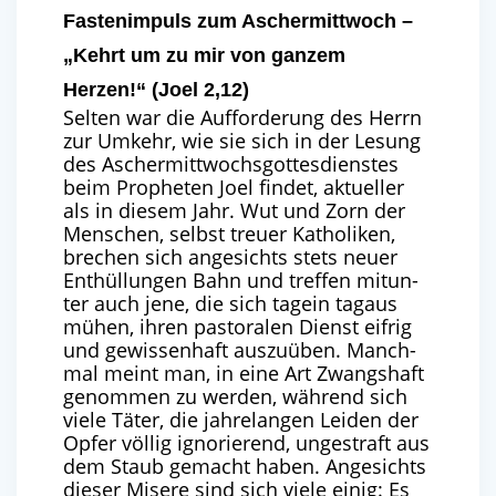
Fastenimpuls zum Aschermittwoch –
„Kehrt um zu mir von ganzem
Herzen!“ (Joel 2,12)
Sel­ten war die Auf­for­de­rung des Herrn
zur Umkehr, wie sie sich in der Lesung
des Ascher­mitt­wochs­got­tes­diens­tes
beim Pro­phe­ten Joel fin­det, aktu­el­ler
als in die­sem Jahr. Wut und Zorn der
Men­schen, selbst treu­er Katho­li­ken,
bre­chen sich ange­sichts stets neu­er
Ent­hül­lun­gen Bahn und tref­fen mit­un­
ter auch jene, die sich tag­ein tag­aus
mühen, ihren pas­to­ra­len Dienst eif­rig
und gewis­sen­haft aus­zu­üben. Manch­
mal meint man, in eine Art Zwangs­haft
genom­men zu wer­den, wäh­rend sich
vie­le Täter, die jah­re­lan­gen Lei­den der
Opfer völ­lig igno­rie­rend, unge­straft aus
dem Staub gemacht haben. Ange­sichts
die­ser Mise­re sind sich vie­le einig: Es