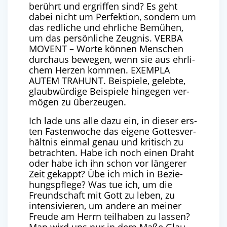
berührt und ergrif­fen sind? Es geht
dabei nicht um Per­fek­ti­on, son­dern um
das red­li­che und ehr­li­che Bemü­hen,
um das per­sön­li­che Zeug­nis.
VER­BA
MOVENT
– Wor­te kön­nen Men­schen
durch­aus bewe­gen, wenn sie aus ehr­li­
chem Her­zen kom­men.
EXEM­P­LA
AUTEM
TRAH­UNT
. Bei­spie­le, geleb­te,
glaub­wür­di­ge Bei­spie­le hin­ge­gen ver­
mö­gen zu überzeugen.
Ich lade uns alle dazu ein, in die­ser ers­
ten Fas­ten­wo­che das eige­ne Got­tes­ver­
hält­nis ein­mal genau und kri­tisch zu
betrach­ten. Habe ich noch einen Draht
oder habe ich ihn schon vor län­ge­rer
Zeit gekappt? Übe ich mich in Bezie­
hungs­pfle­ge? Was tue ich, um die
Freund­schaft mit Gott zu leben, zu
inten­si­vie­ren, um ande­re an mei­ner
Freu­de am Herrn teil­ha­ben zu las­sen?