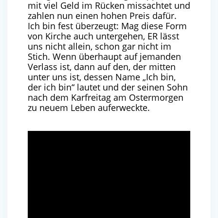
mit viel Geld im Rücken miss­ach­tet und
zah­len nun einen hohen Preis dafür.
Ich bin fest über­zeugt: Mag die­se Form
von Kir­che auch unter­ge­hen,
ER
lässt
uns nicht allein, schon gar nicht im
Stich. Wenn über­haupt auf jeman­den
Ver­lass ist, dann auf den, der mit­ten
unter uns ist, des­sen Name ​
„
Ich bin,
der ich bin“ lau­tet und der sei­nen Sohn
nach dem Kar­frei­tag am Oster­mor­gen
zu neu­em Leben auferweckte.