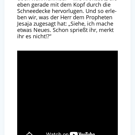
eben gera­de mit dem Kopf durch die
Schnee­de­cke her­vor­lu­gen. Und so erle­
ben wir, was der Herr dem Pro­phe­ten
Jesa­ja zuge­sagt hat: ​
„
Sie­he, ich mache
etwas Neu­es. Schon sprießt ihr, merkt
ihr es nicht!?“