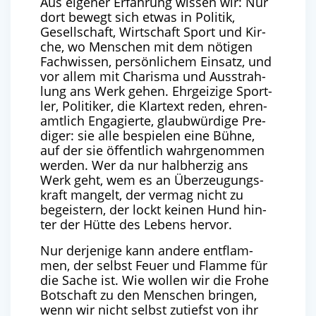
Aus eige­ner Erfah­rung wis­sen wir: Nur
dort bewegt sich etwas in Poli­tik,
Gesell­schaft, Wirt­schaft Sport und Kir­
che, wo Men­schen mit dem nöti­gen
Fach­wis­sen, per­sön­li­chem Ein­satz, und
vor allem mit Cha­ris­ma und Aus­strah­
lung ans Werk gehen. Ehr­gei­zi­ge Sport­
ler, Poli­ti­ker, die Klar­text reden, ehren­
amt­lich Enga­gier­te, glaub­wür­di­ge Pre­
di­ger: sie alle bespie­len eine Büh­ne,
auf der sie öffent­lich wahr­ge­nom­men
wer­den. Wer da nur halb­her­zig ans
Werk geht, wem es an Über­zeu­gungs­
kraft man­gelt, der ver­mag nicht zu
begeis­tern, der lockt kei­nen Hund hin­
ter der Hüt­te des Lebens hervor.
Nur der­je­ni­ge kann ande­re ent­flam­
men, der selbst Feu­er und Flam­me für
die Sache ist. Wie wol­len wir die Fro­he
Bot­schaft zu den Men­schen brin­gen,
wenn wir nicht selbst zutiefst von ihr