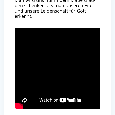
Man wird uns nur in dem Maße Glau­
ben schen­ken, als man unse­ren Eifer
und unse­re Lei­den­schaft für Gott
erkennt.