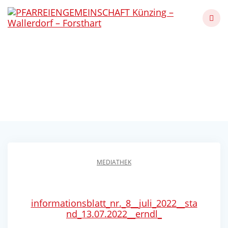
Skip
to
content
Informationsblatt
Gemeinde Künzing
Künzing - Wallerdorf - Forsthart
MEDIATHEK
informationsblatt_nr._8__juli_2022__sta
nd_13.07.2022__erndl_