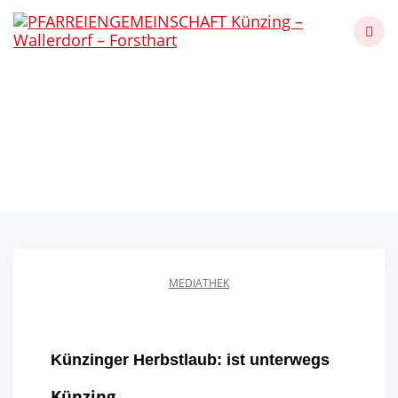
Skip
to
content
Künzinger Herbstlaub:
ist unterwegs
Künzing - Wallerdorf - Forsthart
MEDIATHEK
Künzinger Herbstlaub: ist unterwegs
Künzing.