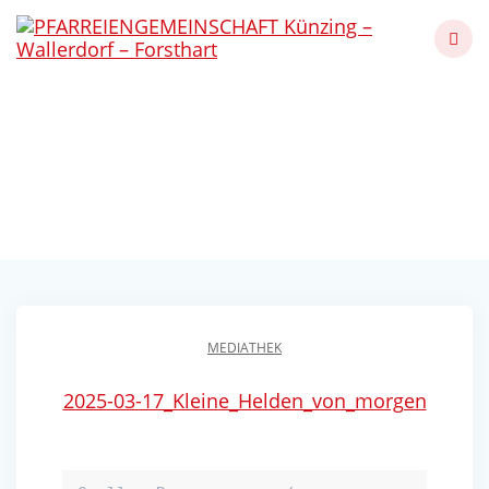
Skip
to
content
Kinderfeuerwehr
„Feuerfüchse“ Forsthart
Künzing - Wallerdorf - Forsthart
MEDIATHEK
2025-03-17_Kleine_Helden_von_morgen