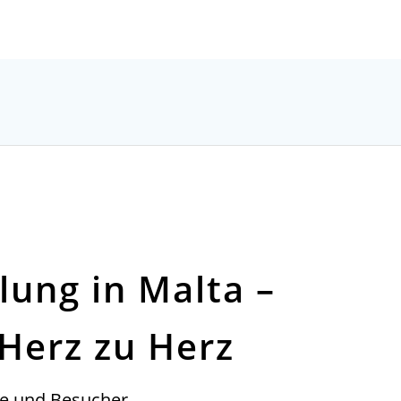
Künzing - Wallerdorf - Forsthart
lung in Malta –
 Herz zu Herz
de und Besucher,