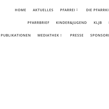
HOME
AKTUELLES
PFARREI
DIE PFARRK
PFARRBRIEF
KINDER&JUGEND
KLJB
PUBLIKATIONEN
MEDIATHEK
PRESSE
SPONSOR
enausstellung in Malt