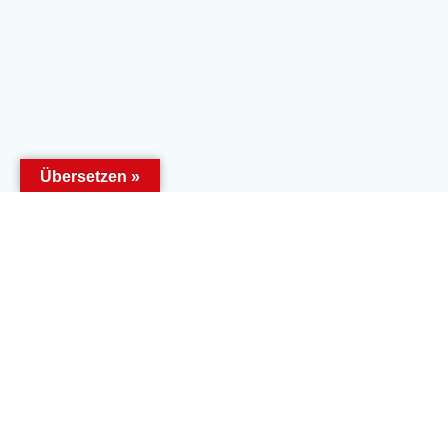
Übersetzen »
Öffnungszeiten:
Copyrig
Mittwoch
Powere
08.30 Uhr – 11.30 Uhr
Donnerstag
08.30 Uhr – 11.30 Uhr und
14.00 Uhr – 17.00 Uhr