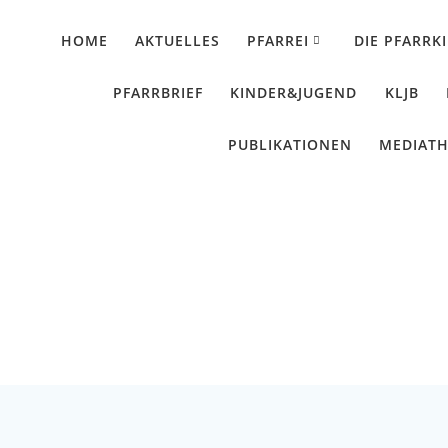
HOME
AKTUELLES
PFARREI
DIE PFARRK
PFARRBRIEF
KINDER&JUGEND
KLJB
PUBLIKATIONEN
MEDIAT
g 5. Sonntag im Lese
Künzing - Wallerdorf - Forsthart