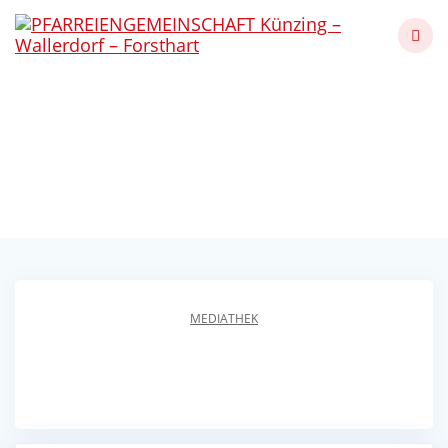
Skip
to
content
Maifest der Spvgg
Forsthart
Künzing - Wallerdorf - Forsthart
MEDIATHEK