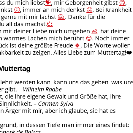
ss du mich liebst
💝
, mir Geborgenheit gibst
😌
,
enkst
🙂
, immer an mich denkst
🤔
. Bei Krankheit
gerne mit mir lachst
🤗
. Danke für die
du all das machst.
💞
n mit deiner Liebe mich umgeben
👶
, hat deine
in warmes Lachen mich berührt
😊
. Noch immer
lück ist deine größte Freude
🍀
. Die Worte wollen
nkbarkeit zu zeigen. Alles Liebe zum Muttertag!❤️
Muttertag
gelehrt werden kann, kann uns das geben, was un
r gibt. –
Wilhelm Raabe
t, die ihre eigene Gewalt und Größe hat, ihre
innlichkeit. –
Carmen Sylva
 Ärger mit mir, aber ich glaube, sie hat es
bgrund, in dessen Tiefe man immer eines findet:
onoré de Balzac