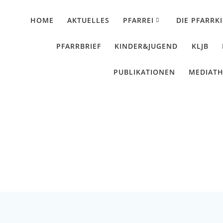
HOME
AKTUELLES
PFARREI
DIE PFARRK
PFARRBRIEF
KINDER&JUGEND
KLJB
PUBLIKATIONEN
MEDIAT
Muttertag 2026
Künzing - Wallerdorf - Forsthart