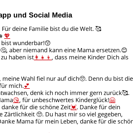
app und Social Media
 Für deine Familie bist du die Welt. 🥰
👦
💖
 bist wunderbar!😙
n🤔, aber niemand kann eine Mama ersetzen.😊
zu haben ist
👩‍👧‍👦
, dass meine Kinder Dich als
, meine Wahl fiel nur auf dich🥺. Denn du bist di
für mich.
💕
ntwachsen, denk ich noch immer gern zurück🥰.
 Mama
😘
, für unbeschwertes Kinderglück!
🤗
, danke für die schöne Zeit
💓
. Danke für dein
 Zärtlichkeit 🥺. Du hast mir so viel gegeben,
 „Danke Mama für mein Leben, danke für die schö