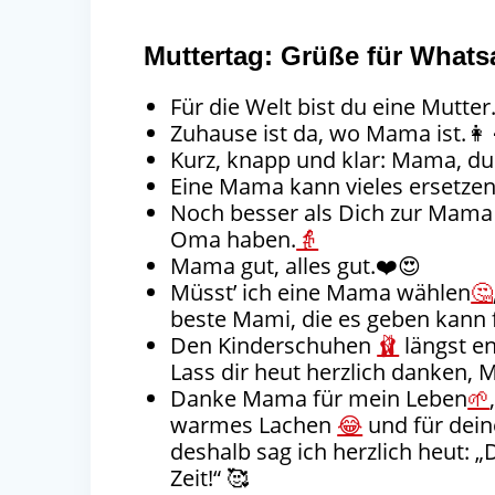
Muttertag: Grüße für Whats
Für die Welt bist du eine Mutter.
Zuhause ist da, wo Mama ist.👩‍
Kurz, knapp und klar: Mama, du
Eine Mama kann vieles ersetze
Noch besser als Dich zur Mama 
Oma haben.
👵
Mama gut, alles gut.❤️😍
Müsst’ ich eine Mama wählen
🤔
beste Mami, die es geben kann 
Den Kinderschuhen
🩰
längst e
Lass dir heut herzlich danken,
Danke Mama für mein Leben
🌱
warmes Lachen
😂
und für deine
deshalb sag ich herzlich heut:
Zeit!“ 🥰