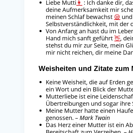
Liebe Mutti
👩
: Ich danke dir, da
deine Aufmerksamkeit mir sch
meinen Schlaf bewachst
😪
und 
Selbstverständlichkeit, mit der 
Von Anfang an hast du im Lebe
Hand mich sanft geführt
👋
, de
stehst du mir zur Seite, mein G
mir nicht reichen, dir meine Da
Weisheiten und Zitate zum 
Keine Weisheit, die auf Erden 
ein Wort und ein Blick der Mutte
Mutterliebe ist eine Leidenschaf
Übertreibungen und sogar ihre S
Meine Mutter hatte einen Haufen
genossen. –
Mark Twain
Das Herz einer Mutter ist ein A
Bereitschaft zum Verzeihen. –
H