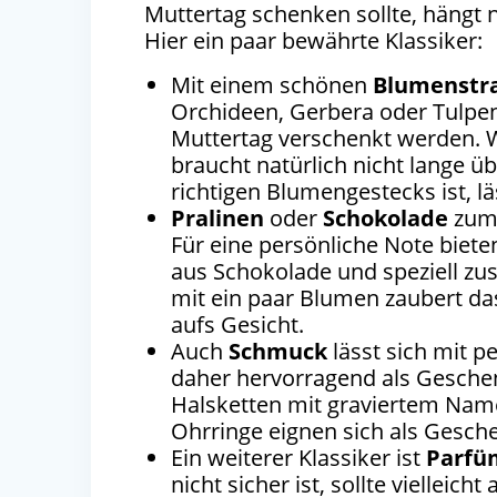
Muttertag schenken sollte, hängt 
Hier ein paar bewährte Klassiker:
Mit einem schönen
Blumenstr
Orchideen, Gerbera oder Tulpen
Muttertag verschenkt werden. 
braucht natürlich nicht lange ü
richtigen Blumengestecks ist, l
Pralinen
oder
Schokolade
zum 
Für eine persönliche Note biete
aus Schokolade und speziell z
mit ein paar Blumen zaubert da
aufs Gesicht.
Auch
Schmuck
lässt sich mit 
daher hervorragend als Gesche
Halsketten mit graviertem Nam
Ohrringe eignen sich als Gesch
Ein weiterer Klassiker ist
Parfü
nicht sicher ist, sollte viellei