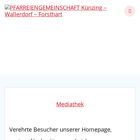
Skip
to
content
St.-Georgs-Ritterorden
für Alfred Binder
Künzing - Wallerdorf - Forsthart
Mediathek
Verehrte Besucher unserer Homepage,