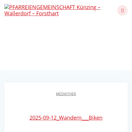
Skip
to
content
WANDERN & BIKEN
September 2025
Künzing - Wallerdorf - Forsthart
MEDIATHEK
2025-09-12_Wandern___Biken