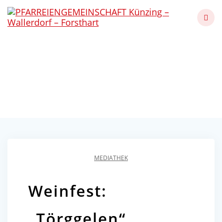
Skip
to
content
Weinfest: „Törggelen“ in
Forsthart
Künzing - Wallerdorf - Forsthart
MEDIATHEK
Weinfest:
„Törggelen“