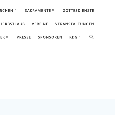
IRCHEN
SAKRAMENTE
GOTTESDIENSTE
HERBSTLAUB
VEREINE
VERANSTALTUNGEN
HEK
PRESSE
SPONSOREN
KDG
ldersbach