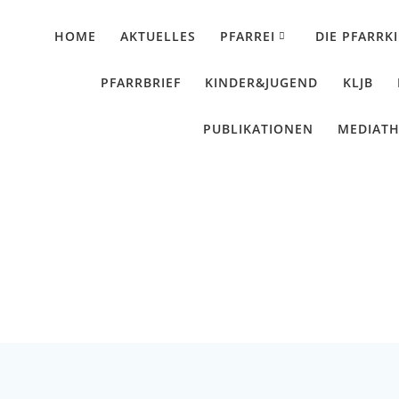
HOME
AKTUELLES
PFARREI
DIE PFARRK
PFARRBRIEF
KINDER&JUGEND
KLJB
PUBLIKATIONEN
MEDIAT
lle Himmelfahrt – A
Künzing - Wallerdorf - Forsthart