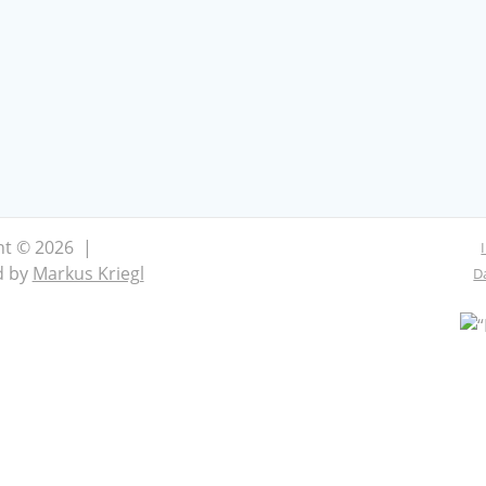
ht © 2026 |
d by
Markus Kriegl
D